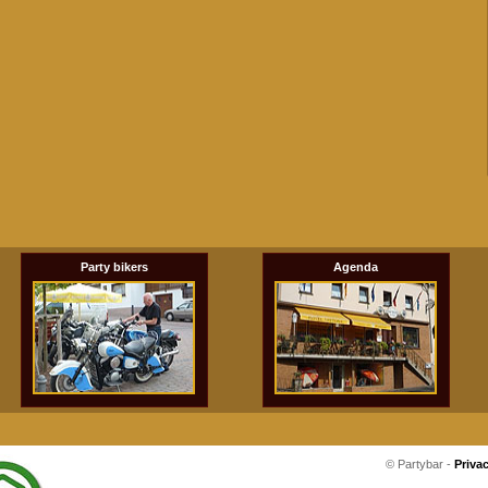
Party bikers
Agenda
© Partybar -
Priva