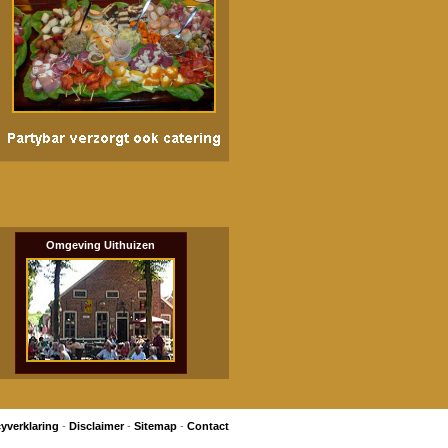
Omgeving Uithuizen
cyverklaring
-
Disclaimer
-
Sitemap
-
Contact