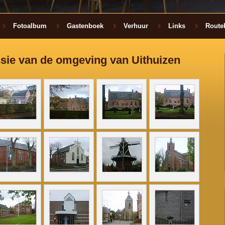
Fotoalbum
Gastenboek
Verhuur
Links
Route
ssie van de omgeving van Uithuizen